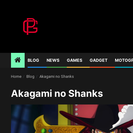
Skip
to
content
BLOG
NEWS
GAMES
GADGET
MOTOG
Home
Blog
Akagami no Shanks
Akagami no Shanks