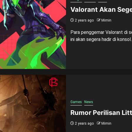
Valorant Akan Sege
2 years ago
Mimin
Para penggemar Valorant di se
ini akan segera hadir di konsol
Games
News
Rumor Perilisan Lit
2 years ago
Mimin