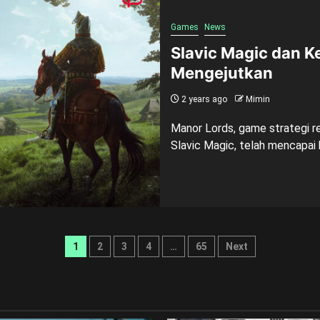
Games
News
Slavic Magic dan 
Mengejutkan
2 years ago
Mimin
Manor Lords, game strategi r
Slavic Magic, telah mencapai 
Posts
1
2
3
4
…
65
Next
pagination