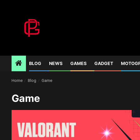
Skip
to
content
BLOG
NEWS
GAMES
GADGET
MOTOG
Home
Blog
Game
Game