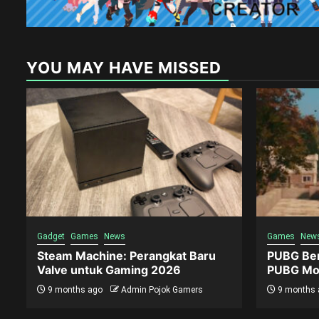
YOU MAY HAVE MISSED
Gadget
Games
News
Games
New
Steam Machine: Perangkat Baru
PUBG Ber
Valve untuk Gaming 2026
PUBG Mob
9 months ago
Admin Pojok Gamers
9 months 