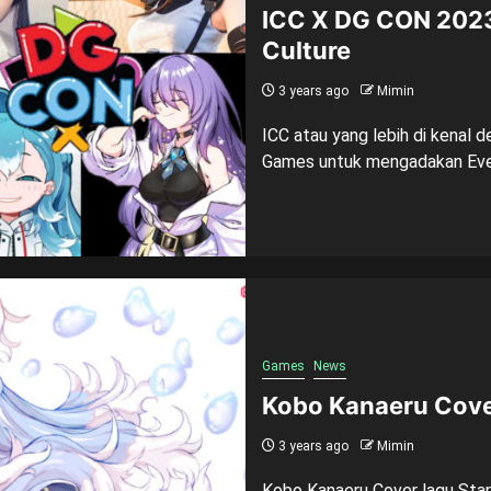
ICC X DG CON 2023
Culture
3 years ago
Mimin
ICC atau yang lebih di kenal
Games untuk mengadakan Even
Games
News
Kobo Kanaeru Cover
3 years ago
Mimin
Kobo Kanaeru Cover lagu Star