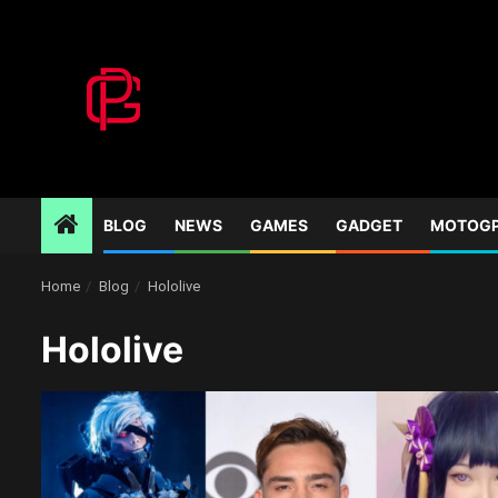
Skip
to
content
BLOG
NEWS
GAMES
GADGET
MOTOG
Home
Blog
Hololive
Hololive