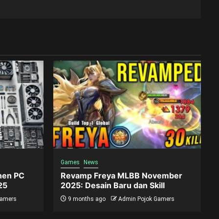
Games
News
nen PC
Revamp Freya MLBB November
25
2025: Desain Baru dan Skill
Gamers
9 months ago
Admin Pojok Gamers