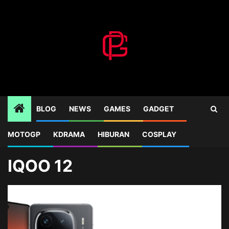
Skip
to
content
BLOG
NEWS
GAMES
GADGET
MOTOGP
KDRAMA
HIBURAN
COSPLAY
Home
Blog
IQOO 12
IQOO 12