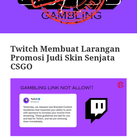
Twitch Membuat Larangan
Promosi Judi Skin Senjata
CSGO