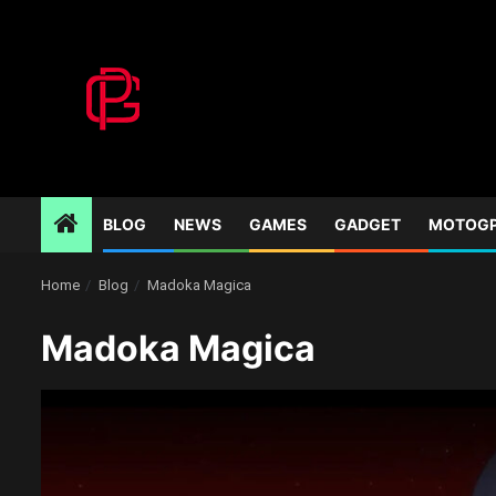
Skip
to
content
BLOG
NEWS
GAMES
GADGET
MOTOG
Home
Blog
Madoka Magica
Madoka Magica