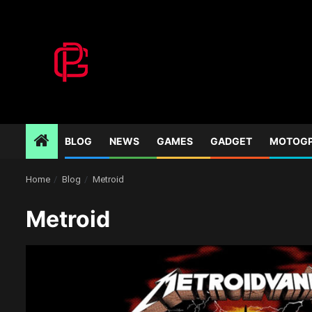
Skip
to
content
BLOG
NEWS
GAMES
GADGET
MOTOG
Home
Blog
Metroid
Metroid