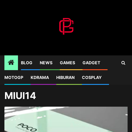
Skip
to
content
BLOG
NEWS
GAMES
GADGET
MOTOGP
KDRAMA
HIBURAN
COSPLAY
Home
Blog
MIUI14
MIUI14