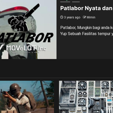
Patlabor Nyata dan
3 years ago
Mimin
Patlabor, Mungkin bagi anda ke
Yup Sebuah Fasilitas tempur ya