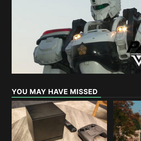
YOU MAY HAVE MISSED