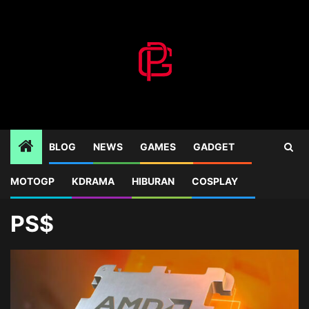
Skip
to
content
BLOG
NEWS
GAMES
GADGET
MOTOGP
KDRAMA
HIBURAN
COSPLAY
Home
Blog
PS$
PS$