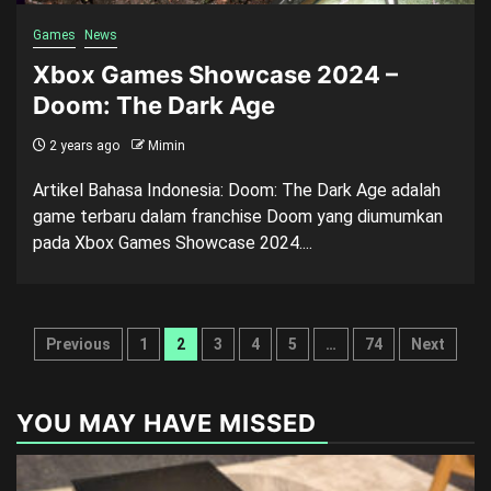
Games
News
Xbox Games Showcase 2024 –
Doom: The Dark Age
2 years ago
Mimin
Artikel Bahasa Indonesia: Doom: The Dark Age adalah
game terbaru dalam franchise Doom yang diumumkan
pada Xbox Games Showcase 2024....
Posts
Previous
1
2
3
4
5
…
74
Next
pagination
YOU MAY HAVE MISSED