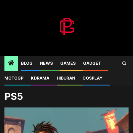
Skip
to
content
BLOG
NEWS
GAMES
GADGET
MOTOGP
KDRAMA
HIBURAN
COSPLAY
Home
Blog
PS5
Page 2
PS5