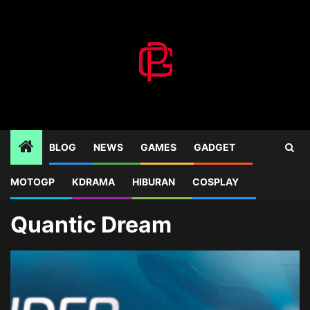
Skip
to
content
BLOG
NEWS
GAMES
GADGET
MOTOGP
KDRAMA
HIBURAN
COSPLAY
Home
Blog
Quantic Dream
Quantic Dream