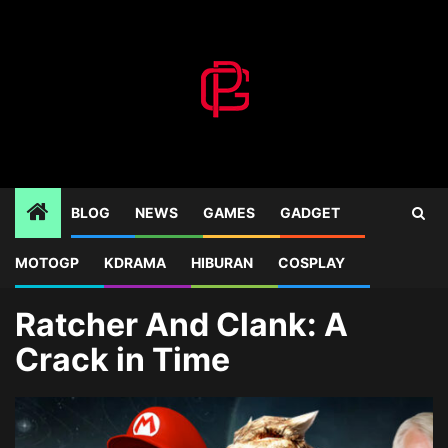
Skip
to
content
BLOG
NEWS
GAMES
GADGET
MOTOGP
KDRAMA
HIBURAN
COSPLAY
Home
Blog
Ratcher And Clank: A Crack in Time
Ratcher And Clank: A
Crack in Time