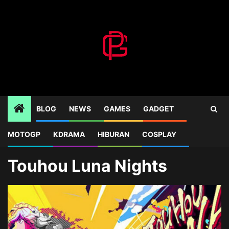
Skip
to
content
BLOG
NEWS
GAMES
GADGET
MOTOGP
KDRAMA
HIBURAN
COSPLAY
Home
Blog
Touhou Luna Nights
Touhou Luna Nights