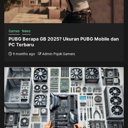
Games
News
PUBG Berapa GB 2025? Ukuran PUBG Mobile dan
PC Terbaru
9 months ago
Admin Pojok Gamers