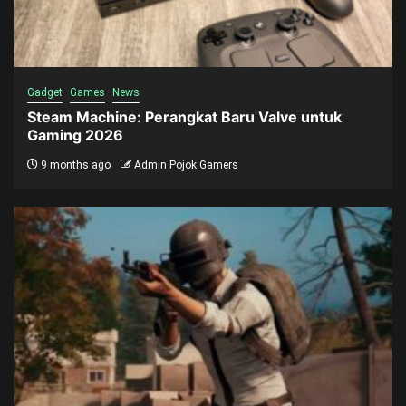
Gadget
Games
News
Steam Machine: Perangkat Baru Valve untuk
Gaming 2026
9 months ago
Admin Pojok Gamers