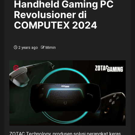
Handheld Gaming PC
Revolusioner di
COMPUTEX 2024
2 years ago
Mimin
ZOTAC Technology, produsen solusi perangkat keras