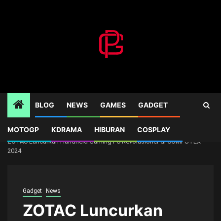
Skip
to
content
BLOG
NEWS
GAMES
GADGET
MOTOGP
KDRAMA
HIBURAN
COSPLAY
Home
Gadget
ZOTAC Luncurkan Handheld Gaming PC Revolusioner di COMPUTEX
2024
Gadget
News
ZOTAC Luncurkan