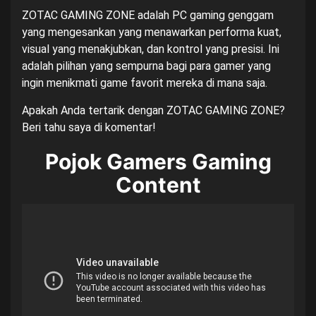
ZOTAC GAMING ZONE adalah PC gaming genggam
yang mengesankan yang menawarkan performa kuat,
visual yang menakjubkan, dan kontrol yang presisi. Ini
adalah pilihan yang sempurna bagi para gamer yang
ingin menikmati game favorit mereka di mana saja.
Apakah Anda tertarik dengan ZOTAC GAMING ZONE?
Beri tahu saya di komentar!
Pojok Gamers Gaming
Content