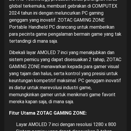
global terkemuka, membuat gebrakan di COMPUTEX
2024 tahun ini dengan meluncurkan PC gaming
genggam yang inovatif. ZOTAC GAMING ZONE
Portable Handheld PC dirancang untuk memberikan
para pecinta game pengalaman bermain game yang tak
tertandingi di mana saja.
Dibekali layar AMOLED 7 inci yang menakjubkan dan
sistem pemicu yang dapat disesuaikan 2 tahap, ZOTAC
GAMING ZONE menawarkan kepada para gamer visual
yang tajam dan halus, serta kontrol yang presisi untuk
keuntungan kompetitif maksimal. PC genggam inovatif
ini diatur untuk merevolusi industri game,
memungkinkan gamer untuk menikmati game favorit
mereka kapan saja, di mana saja.
Fitur Utama ZOTAC GAMING ZONE:
Layar AMOLED 7 inci dengan resolusi 1280 x 800