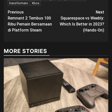
transformers
Xbox
Post
Previous
Next
Remnant 2 Tembus 100
Squarespace vs Weebly:
navigation
Ribu Pemain Bersamaan
Which Is Better in 2023?
di Platform Steam
(Hands-On)
MORE STORIES