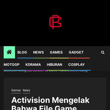
Skip
to
content
BLOG
NEWS
GAMES
GADGET
MOTOGP
KDRAMA
HIBURAN
COSPLAY
Home
Games
Activision Mengelak Bahwa File Game Transformers Hilang
Games
News
Activision Mengelak
Bahwa File Game