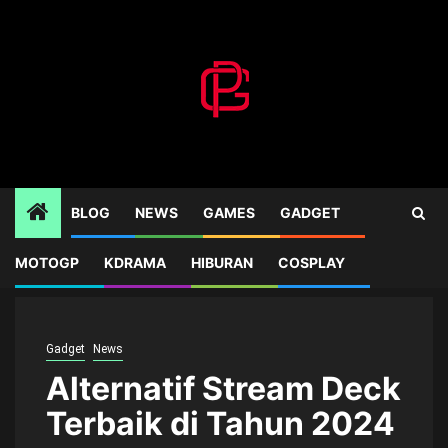
Skip
to
content
BLOG
NEWS
GAMES
GADGET
MOTOGP
KDRAMA
HIBURAN
COSPLAY
Home
Gadget
Alternatif Stream Deck Terbaik di Tahun 2024
Gadget
News
Alternatif Stream Deck
Terbaik di Tahun 2024