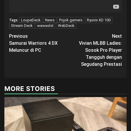
LoupeDeck
News
Pojok gamers
Ryunix XD 100
Tags:
Stream Deck
wawaslot
WebDeck
Post
Previous
Next
Samurai Warriors 4 DX
Vivian MLBB Ladies:
navigation
Meluncur di PC
Sosok Pro Player
Tangguh dengan
Segudang Prestasi
MORE STORIES