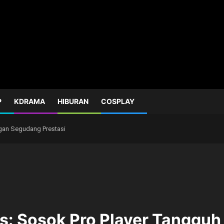
P
KDRAMA
HIBURAN
COSPLAY
gan Segudang Prestasi
es: Sosok Pro Player Tanggu