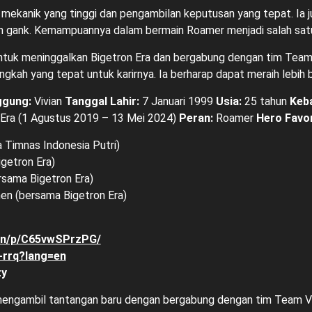
i mekanik yang tinggi dan pengambilan keputusan yang tepat. Ia j
n gank. Kemampuannya dalam bermain Roamer menjadi salah satu
tuk meninggalkan Bigetron Era dan bergabung dengan tim Team V
langkah yang tepat untuk karirnya. Ia berharap dapat meraih lebih
gung:
Vivian
Tanggal Lahir:
7 Januari 1999
Usia:
25 tahun
Keb
Era (1 Agustus 2019 – 13 Mei 2024)
Peran:
Roamer
Hero Favor
Timnas Indonesia Putri)
getron Era)
rsama Bigetron Era)
en (bersama Bigetron Era)
ian/p/C65vwSPrzPG/
i-rrq?lang=en
ty
engambil tantangan baru dengan bergabung dengan tim Team Vit