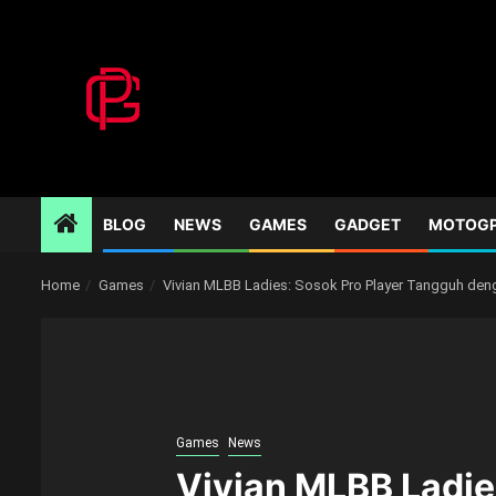
Skip
to
content
BLOG
NEWS
GAMES
GADGET
MOTOG
Home
Games
Vivian MLBB Ladies: Sosok Pro Player Tangguh den
Games
News
Vivian MLBB Ladi