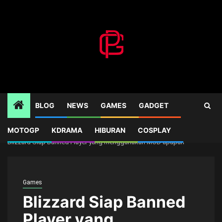
Skip
to
content
BLOG
NEWS
GAMES
GADGET
MOTOGP
KDRAMA
HIBURAN
COSPLAY
Home
Games
Blizzard Siap Banned Player yang menggunakan MOD apapun
Games
Blizzard Siap Banned
Player yang