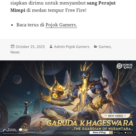
siapkan dirimu untuk menyambut
sang Perajut
Mimpi
di medan tempur Free Fire!
Baca terus di
Pojok Gamers.
Posted
Author
Categories
October 25, 2025
Admin Pojok Gamers
Games
,
on
News