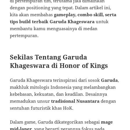
di pertempuran tim, terutama jika dimainkan
dengan positioning yang tepat. Dalam artikel ini,
kita akan membahas
gameplay, combo skill, serta
tips build terbaik Garuda Khageswara
untuk
membantu kamu menguasainya di medan
pertempuran.
Sekilas Tentang Garuda
Khageswara di Honor of Kings
Garuda Khageswara terinspirasi dari sosok
Garuda
,
makhluk mitologis Indonesia yang melambangkan
kebebasan, kekuatan, dan keadilan. Desainnya
memadukan unsur
tradisional Nusantara
dengan
sentuhan futuristik khas HoK.
Dalam game, Garuda dikategorikan sebagai
mage
mid-laner
, yang berarti perannya fokus pada