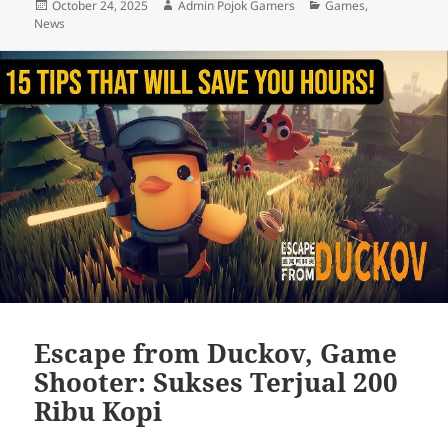
Posted
Author
Categories
October 24, 2025
Admin Pojok Gamers
Games
,
on
News
Escape from Duckov, Game
Shooter: Sukses Terjual 200
Ribu Kopi