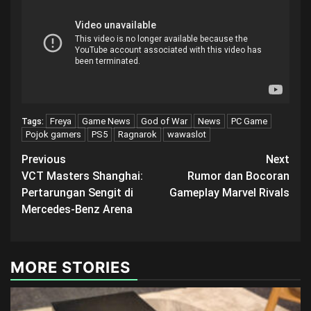
Freya
Game News
God of War
News
PC Game
Tags:
Pojok gamers
PS5
Ragnarok
wawaslot
Post
Previous
Next
VCT Masters Shanghai:
Rumor dan Bocoran
navigation
Pertarungan Sengit di
Gameplay Marvel Rivals
Mercedes-Benz Arena
MORE STORIES