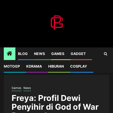
Skip
to
content
BLOG
NEWS
GAMES
GADGET
MOTOGP
KDRAMA
HIBURAN
COSPLAY
Home
Games
Freya: Profil Dewi Penyihir di God of War Ragnarok
Games
News
Freya: Profil Dewi
Penyihir di God of War