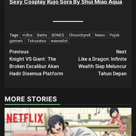
Sexy Cosplay Kujo Sora By Shui Miao Aqua
+Ultra
Berita
BONES
Chrunchyroll
News
Pojok
Tags:
gamers
Tokusatsu
wawaslot
Post
Previous
Next
Knight VS Giant: The
Like a Dragon: Infinite
navigation
Broken Excalibur Akan
Wealth Siap Meluncur
Hadir Disemua Platform
Tahun Depan
MORE STORIES