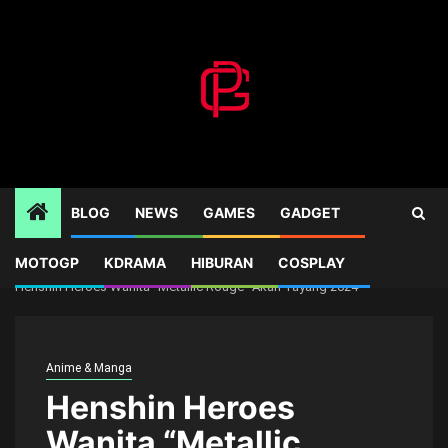
Skip
to
content
BLOG
NEWS
GAMES
GADGET
MOTOGP
KDRAMA
HIBURAN
COSPLAY
Home
Anime & Manga
Henshin Heroes Wanita “Metallic Rouge” Akan Tayang 2024
Anime & Manga
Henshin Heroes
Wanita “Metallic