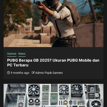
Games
News
PUBG Berapa GB 2025? Ukuran PUBG Mobile dan
PC Terbaru
9 months ago
Admin Pojok Gamers