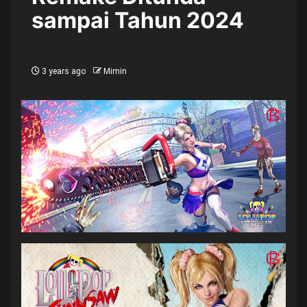
sampai Tahun 2024
3 years ago
Mimin