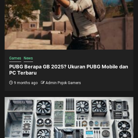
Games
News
PUBG Berapa GB 2025? Ukuran PUBG Mobile dan
PC Terbaru
9 months ago
Admin Pojok Gamers