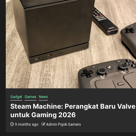
Gadget
Games
News
Steam Machine: Perangkat Baru Valve
untuk Gaming 2026
9 months ago
Admin Pojok Gamers