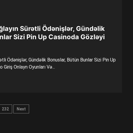
layın️ Sürətli Ödənişlər, Gündəlik
nlar Sizi Pin Up Casinoda Gözləyi
tli Ödənişlər, Gündəlik Bonuslar, Bütün Bunlar Sizi Pin Up
 Giriş Onlayn Oyunları Və...
232
Next