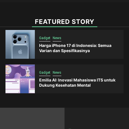
FEATURED STORY
Gadget
News
Harga iPhone 17 di Indonesia: Semua
Varian dan Spesifikasinya
Gadget
News
Emilia AI: Inovasi Mahasiswa ITS untuk
Dukung Kesehatan Mental