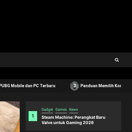
3
PUBG Mobile dan PC Terbaru
Panduan Memilih Kompone
Gadget
Games
News
1
2
Steam Machine: Perangkat Baru
Valve untuk Gaming 2026