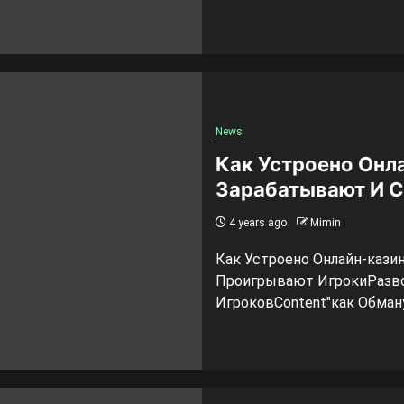
News
Как Устроено Онла
Зарабатывают И С
4 years ago
Mimin
Как Устроено Онлайн-казин
Проигрывают ИгрокиРазво
ИгроковContent"как Обману