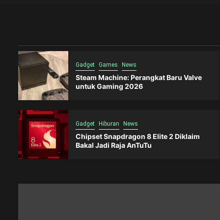
Gadget
Games
News
Steam Machine: Perangkat Baru Valve
untuk Gaming 2026
Gadget
Hiburan
News
Chipset Snapdragon 8 Elite 2 Diklaim
Bakal Jadi Raja AnTuTu