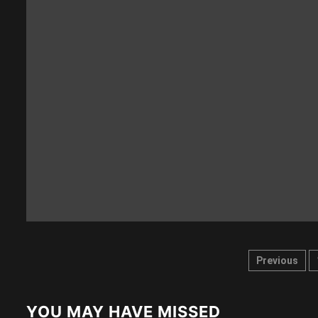
Posts
Previous
pagina
YOU MAY HAVE MISSED