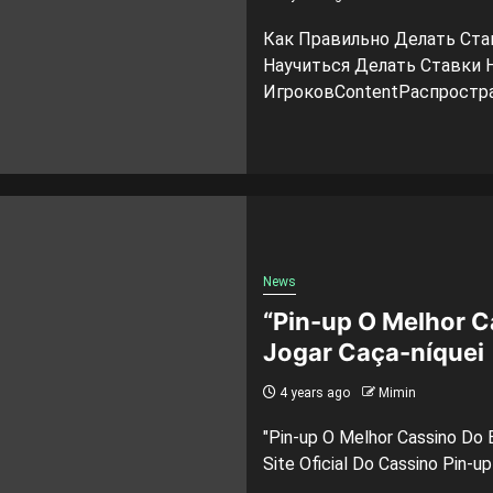
Как Правильно Делать Ста
Научиться Делать Ставки 
ИгроковContentРаспростра
News
“Pin-up O Melhor Ca
Jogar Caça-níquei
4 years ago
Mimin
"Pin-up O Melhor Cassino Do B
Site Oficial Do Cassino Pin-u