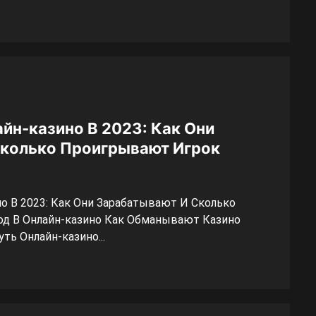
йн-казино В 2023: Как Они
колько Проигрывают Игрок
о В 2023: Как Они Зарабатывают И Сколько
д В Онлайн-казино Как Обманывают Казино
ть Онлайн-казино...