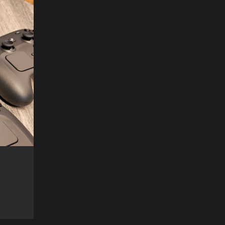
Gadget
News
Harga iPhone 17 di Indonesia: Se
Varian dan Spesifikasinya
10 months ago
Admin Pojok Gamers