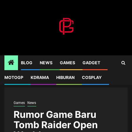
Skip
to
content
BLOG
NEWS
GAMES
GADGET
MOTOGP
KDRAMA
HIBURAN
COSPLAY
Home
Games
Rumor Game Baru Tomb Raider Open World
Games
News
Rumor Game Baru
Tomb Raider Open