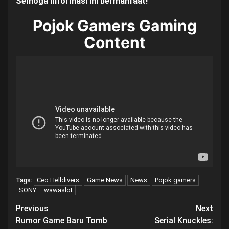
Semoga informasi ini bermanfaat!
Pojok Gamers Gaming
Content
Ceo Helldivers
Game News
News
Pojok gamers
Tags:
SONY
wawaslot
Post
Previous
Next
Rumor Game Baru Tomb
Serial Knuckles:
navigation