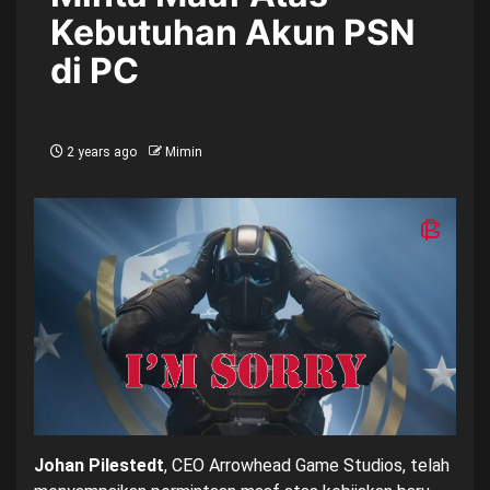
Kebutuhan Akun PSN
di PC
2 years ago
Mimin
Johan Pilestedt
, CEO Arrowhead Game Studios, telah