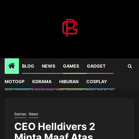
Skip
to
content
BLOG
NEWS
GAMES
GADGET
MOTOGP
KDRAMA
HIBURAN
COSPLAY
Home
Games
CEO Helldivers 2 Minta Maaf Atas Kebutuhan Akun PSN di PC
Games
News
CEO Helldivers 2
Minta Maaf Atas