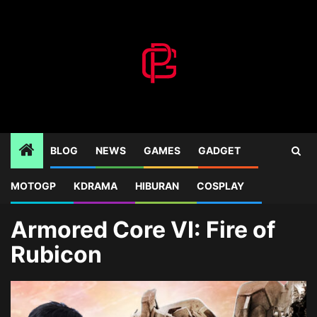
Skip
to
content
BLOG
NEWS
GAMES
GADGET
MOTOGP
KDRAMA
HIBURAN
COSPLAY
Home
Blog
Armored Core VI: Fire of Rubicon
Armored Core VI: Fire of
Rubicon