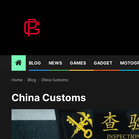
Skip
to
content
BLOG
NEWS
GAMES
GADGET
MOTOG
Home
Blog
China Customs
China Customs