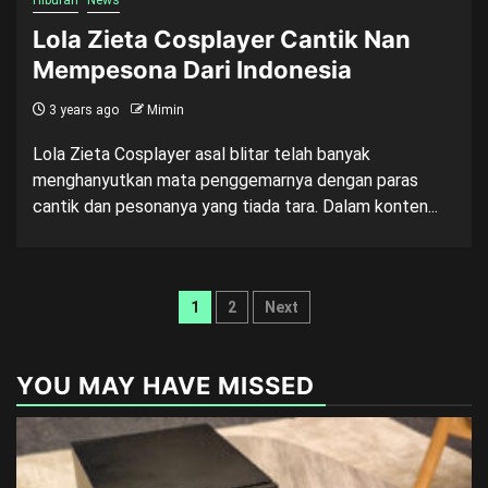
Hiburan
News
Lola Zieta Cosplayer Cantik Nan
Mempesona Dari Indonesia
3 years ago
Mimin
Lola Zieta Cosplayer asal blitar telah banyak
menghanyutkan mata penggemarnya dengan paras
cantik dan pesonanya yang tiada tara. Dalam konten...
Posts
1
2
Next
pagination
YOU MAY HAVE MISSED