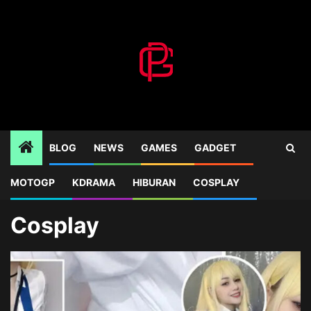
Skip
to
content
BLOG
NEWS
GAMES
GADGET
MOTOGP
KDRAMA
HIBURAN
COSPLAY
Home
Blog
Cosplay
Cosplay