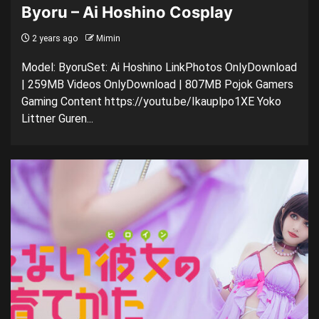
Byoru – Ai Hoshino Cosplay
2 years ago
Mimin
Model: ByoruSet: Ai Hoshino LinkPhotos OnlyDownload
| 259MB Videos OnlyDownload | 807MB Pojok Gamers
Gaming Content https://youtu.be/Ikauplpo1XE Yoko
Littner Guren...