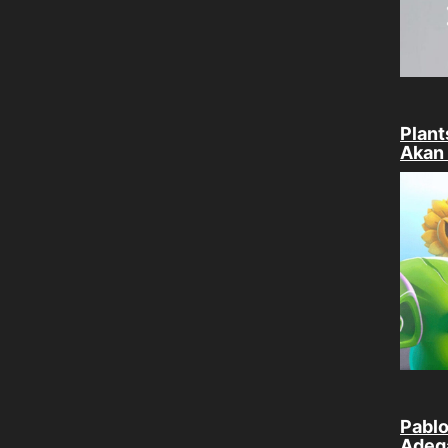
Plant
Akan 
Pablo
Adega