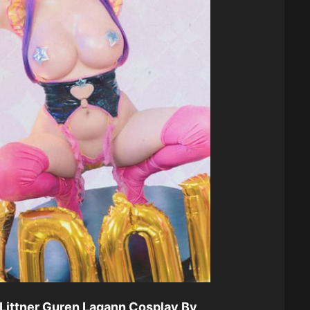
Littner Guren Lagann Cosplay By