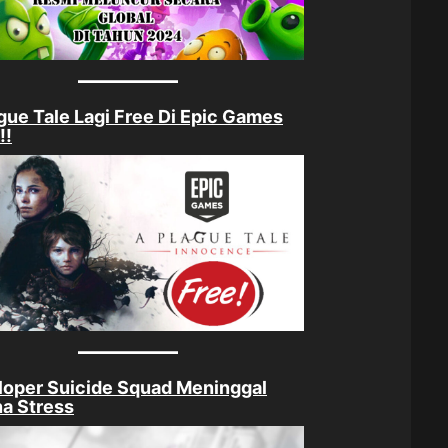
gue Tale Lagi Free Di Epic Games
!!
oper Suicide Squad Meninggal
a Stress