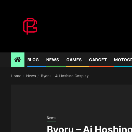
Skip
to
content
BLOG
NEWS
GAMES
GADGET
MOTOG
Home
News
Byoru – Ai Hoshino Cosplay
News
Byoru – Ai Hoshin