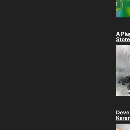
A Pla
Store
Devel
Karen