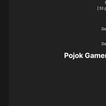
[ 53 
Do
Do
Pojok Game