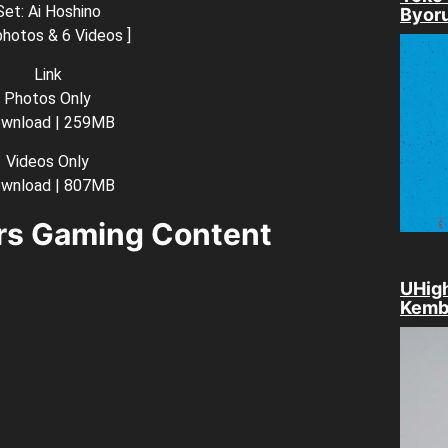
Set: Ai Hoshino
Byor
photos & 6 Videos ]
Link
Photos Only
wnload
| 259MB
Videos Only
wnload
| 807MB
rs Gaming Content
UHigh
Kemb