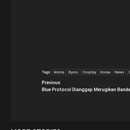
Anime
Byoru
Cosplay
Korea
News
Tags:
Post
Previous
Blue Protocol Dianggap Merugikan Band
navigation