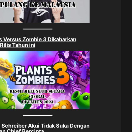
s Versus Zombie 3 Dikabarkan
Rilis Tahun ini
 Schreiber Akui Tidak Suka Dengan
n Chief Bercinta