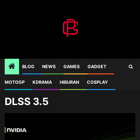
Skip
to
content
BLOG
NEWS
GAMES
GADGET
MOTOGP
KDRAMA
HIBURAN
COSPLAY
Home
Blog
DLSS 3.5
DLSS 3.5