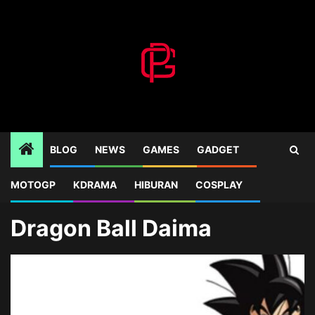
Skip
to
content
BLOG
NEWS
GAMES
GADGET
MOTOGP
KDRAMA
HIBURAN
COSPLAY
Home
Blog
Dragon Ball Daima
Dragon Ball Daima