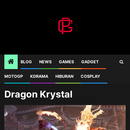
Skip
to
content
BLOG
NEWS
GAMES
GADGET
MOTOGP
KDRAMA
HIBURAN
COSPLAY
Home
Blog
Dragon Krystal
Dragon Krystal