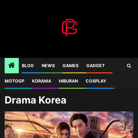
Skip
to
content
BLOG
NEWS
GAMES
GADGET
MOTOGP
KDRAMA
HIBURAN
COSPLAY
Home
Blog
Drama Korea
Drama Korea