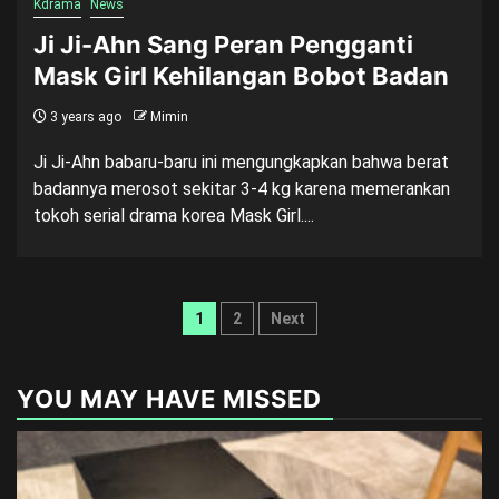
Kdrama
News
Ji Ji-Ahn Sang Peran Pengganti
Mask Girl Kehilangan Bobot Badan
3 years ago
Mimin
Ji Ji-Ahn babaru-baru ini mengungkapkan bahwa berat
badannya merosot sekitar 3-4 kg karena memerankan
tokoh serial drama korea Mask Girl....
Posts
1
2
Next
pagination
YOU MAY HAVE MISSED