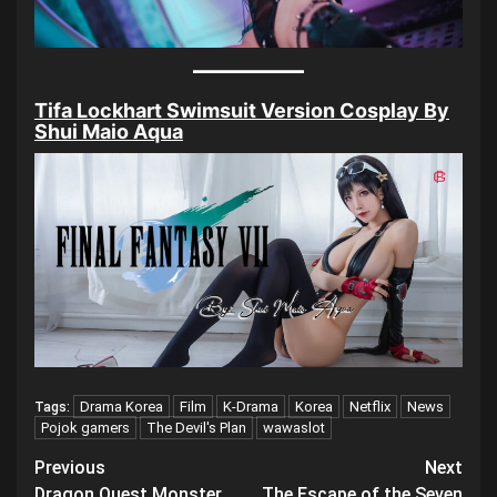
Tifa Lockhart Swimsuit Version Cosplay By
Shui Maio Aqua
Drama Korea
Film
K-Drama
Korea
Netflix
News
Tags:
Pojok gamers
The Devil's Plan
wawaslot
Post
Previous
Next
Dragon Quest Monster
The Escape of the Seven