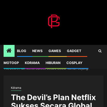
Skip
to
content
BLOG
NEWS
GAMES
GADGET
MOTOGP
KDRAMA
HIBURAN
COSPLAY
Home
Kdrama
The Devil’s Plan Netflix Sukses Secara Global Namun Sayang..
Kdrama
The Devil’s Plan Netflix
Sukses Secara Global