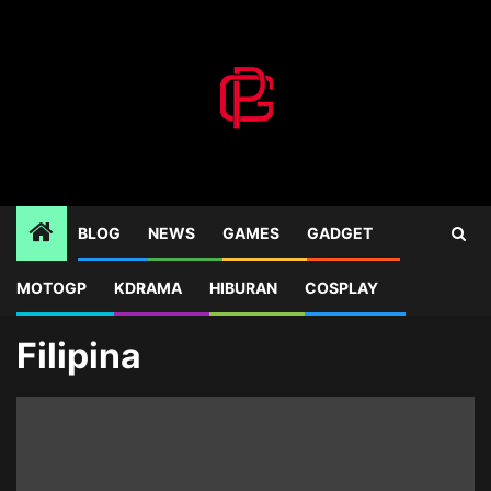
Skip
to
content
BLOG
NEWS
GAMES
GADGET
MOTOGP
KDRAMA
HIBURAN
COSPLAY
Home
Blog
Filipina
Filipina