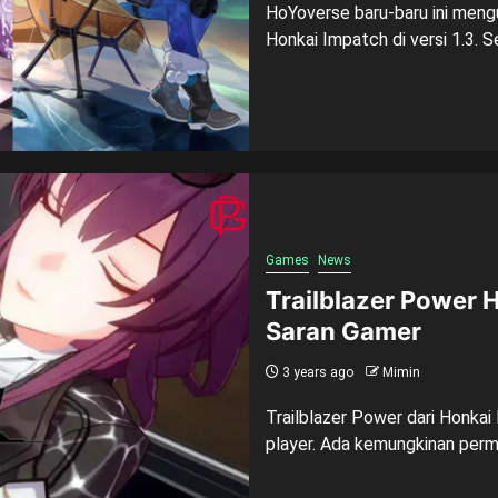
HoYoverse baru-baru ini men
Honkai Impatch di versi 1.3. S
Games
News
Trailblazer Power H
Saran Gamer
3 years ago
Mimin
Trailblazer Power dari Honkai
player. Ada kemungkinan permin