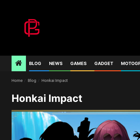
Skip
to
content
BLOG
NEWS
GAMES
GADGET
MOTOG
Home
Blog
Honkai Impact
Honkai Impact