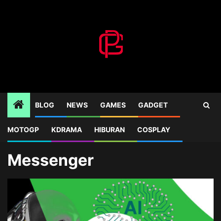
Skip
to
content
BLOG
NEWS
GAMES
GADGET
MOTOGP
KDRAMA
HIBURAN
COSPLAY
Home
Blog
Messenger
Messenger