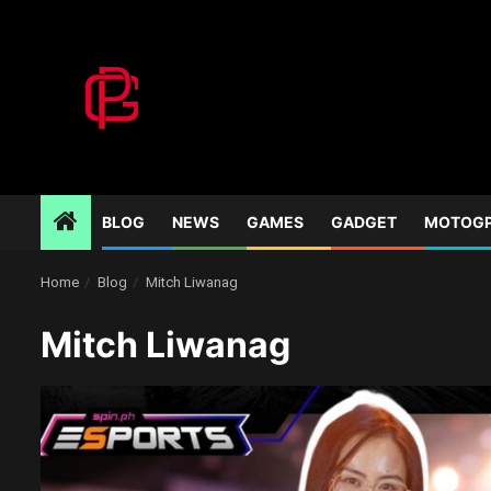
Skip
to
content
BLOG
NEWS
GAMES
GADGET
MOTOG
Home
Blog
Mitch Liwanag
Mitch Liwanag