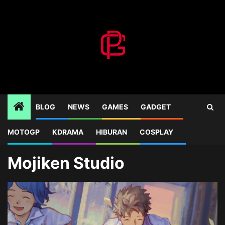
Skip
to
content
BLOG
NEWS
GAMES
GADGET
MOTOGP
KDRAMA
HIBURAN
COSPLAY
Home
Blog
Mojiken Studio
Mojiken Studio