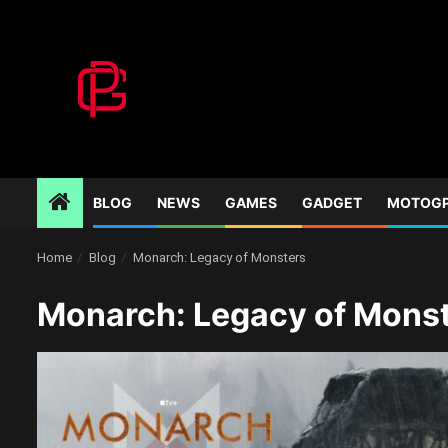
Skip
to
content
BLOG
NEWS
GAMES
GADGET
MOTOG
Home
Blog
Monarch: Legacy of Monsters
Monarch: Legacy of Mons