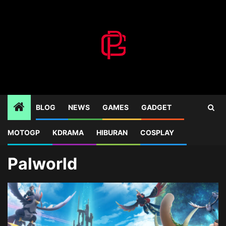
Skip
to
content
BLOG
NEWS
GAMES
GADGET
MOTOGP
KDRAMA
HIBURAN
COSPLAY
Home
Blog
Palworld
Palworld