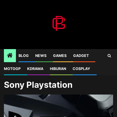
Skip
to
content
BLOG
NEWS
GAMES
GADGET
MOTOGP
KDRAMA
HIBURAN
COSPLAY
Home
Blog
Sony Playstation
Sony Playstation