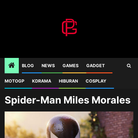
Skip
to
content
BLOG
NEWS
GAMES
GADGET
MOTOGP
KDRAMA
HIBURAN
COSPLAY
Home
Blog
Spider-Man Miles Morales
Spider-Man Miles Morales