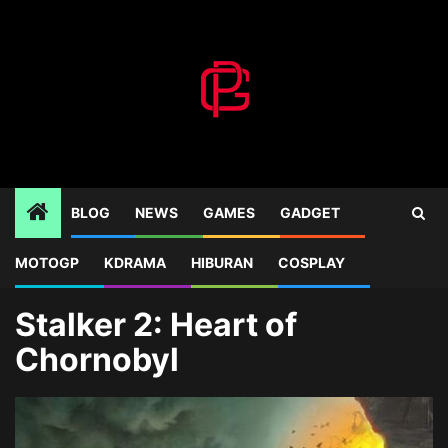
Skip
to
content
BLOG
NEWS
GAMES
GADGET
MOTOGP
KDRAMA
HIBURAN
COSPLAY
Home
Blog
Stalker 2: Heart of Chornobyl
Stalker 2: Heart of
Chornobyl