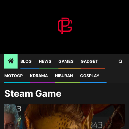
Skip
to
content
BLOG
NEWS
GAMES
GADGET
MOTOGP
KDRAMA
HIBURAN
COSPLAY
Home
Blog
Steam Game
Steam Game