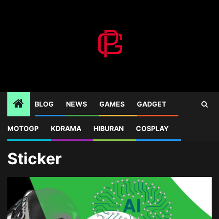
Skip
to
content
BLOG
NEWS
GAMES
GADGET
MOTOGP
KDRAMA
HIBURAN
COSPLAY
Home
Blog
Sticker
Sticker