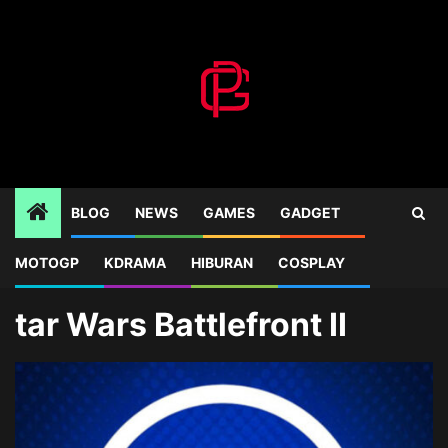
Skip
to
content
BLOG
NEWS
GAMES
GADGET
MOTOGP
KDRAMA
HIBURAN
COSPLAY
Home
Blog
tar Wars Battlefront II
tar Wars Battlefront II