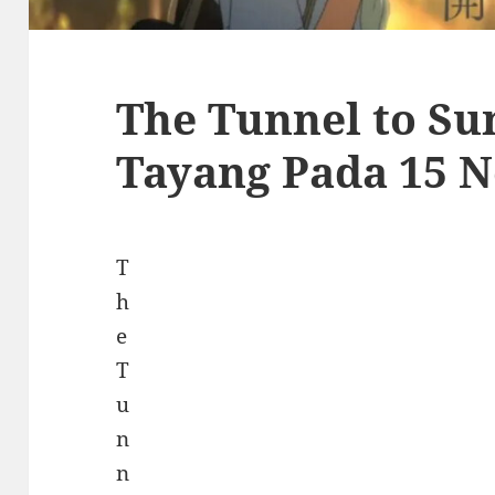
The Tunnel to S
Tayang Pada 15 
T
h
e
T
u
n
n