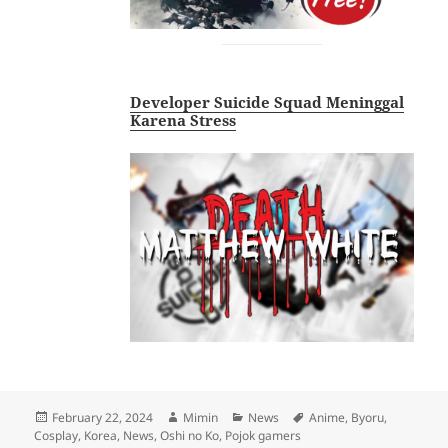
Developer Suicide Squad Meninggal
Karena Stress
Posted
Author
Categories
Tags
February 22, 2024
Mimin
News
Anime
,
Byoru
,
on
Cosplay
,
Korea
,
News
,
Oshi no Ko
,
Pojok gamers